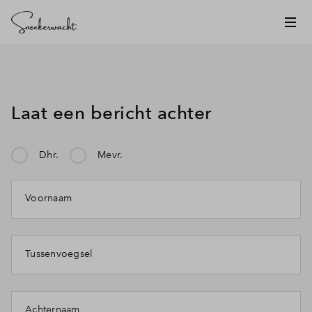
Laat een bericht achter
Dhr.
Mevr.
Mijn klacht gaat over:
Voornaam
Tussenvoegsel
Achternaam