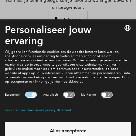
Wanneer je bent ingelogd kun je favoriete woningen bewaren
en terugvinden.
Inloggen
Interesse? Meld je dan snel aan
Hiermee blijf je op de hoogte van het belangrijkste nieuws en
eventuele projecten
Ja, ik wil mij aanmelden
Heb je een vraag en wil je direct antwoord? Bel ons op
088
712 26 16
6 dagen per week beschikbaar (behalve tijdens
feestdagen)