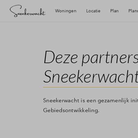
Woningen
Locatie
Plan
Plan
Bereikbaarheid
Planning
Deze partner
Voorzieningen
Partners
Sneekerwach
Geschiedenis
Duurzaamheid
Sneekerwacht is een gezamenlijk ini
Gebiedsontwikkeling.
Sneek