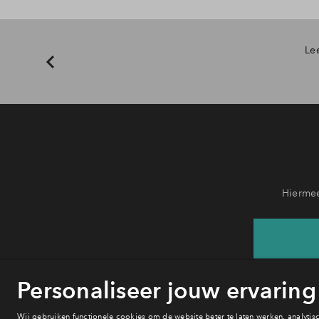
Le
Hiermee
He