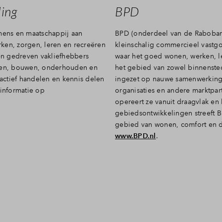
Veel gestelde vragen
ing
BPD
ens en maatschappij aan
BPD (onderdeel van de Raboban
Contact
ken, zorgen, leren en recreëren
kleinschalig commercieel vastgo
n gedreven vakliefhebbers
waar het goed wonen, werken, le
elen, bouwen, onderhouden en
het gebied van zowel binnenstedel
actief handelen en kennis delen
ingezet op nauwe samenwerking
 informatie op
organisaties en andere marktpar
opereert ze vanuit draagvlak en
gebiedsontwikkelingen streeft 
gebied van wonen, comfort en d
www.BPD.nl
.