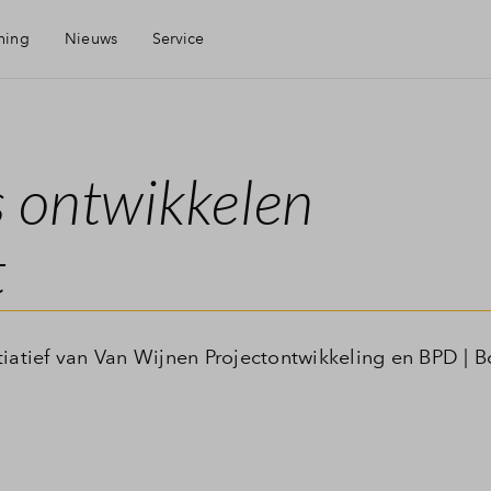
ning
Nieuws
Service
Mijn Eigen Huis
s ontwikkelen
Financiële check
t
Financiering
Toewijzing
tiatief van Van Wijnen Projectontwikkeling en BPD | 
Woning kopen