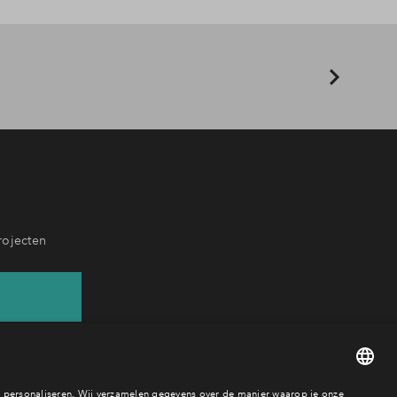
rojecten
16