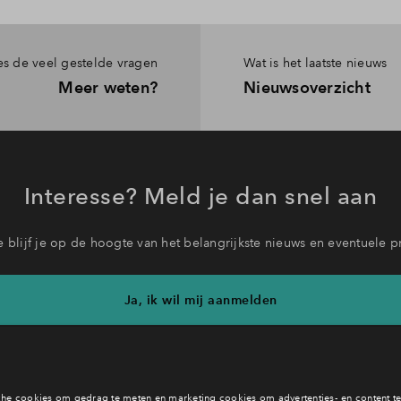
es de veel gestelde vragen
Wat is het laatste nieuws
Meer weten?
Nieuwsoverzicht
Interesse? Meld je dan snel aan
 blijf je op de hoogte van het belangrijkste nieuws en eventuele p
Ja, ik wil mij aanmelden
b je een vraag en wil je direct antwoord? Bel ons op
088 712 26 