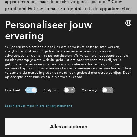
appartementen, maar de inschrijving is al gesloten? Geen
probleem! Het kan zomaar zo zijn dat niet alle appartementen
Inloggen
toegewezen kunnen worden aan de kandidaten die zich
gemeld hebben of dat er geen reservekandidaten zijn. Ook al
is de inschrijving gesloten, meld je dan toch aan als
belangstellende of neem contact met ons op.
Meer informatie?
Alles over de toewijzing
Interesse? Meld je dan snel aan
Hiermee blijf je op de hoogte van het belangrijkste nieuws en
eventuele projecten
Ja, ik wil mij aanmelden