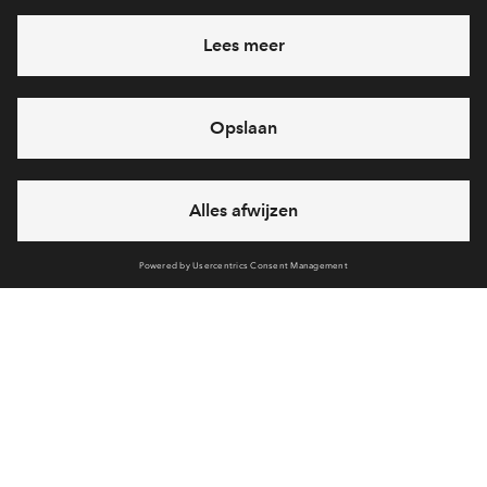
Heb je een vraag en wil je direct antwoord? Bel ons op
088
712 26 16
6 dagen per week beschikbaar (behalve tijdens
feestdagen)
vandaag gesloten, vrijdag zijn we vanaf
09:00 uur weer
bereikbaar
via chat en telefoon
Cookies
Over BPD
Disclaimer
Privacy statement
Klachten