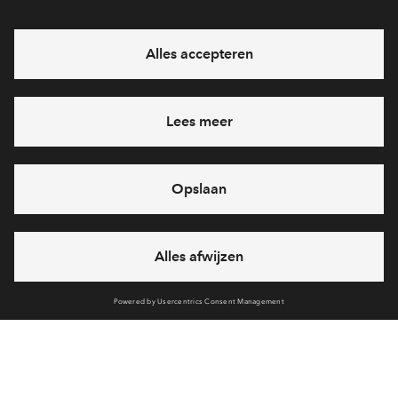
Hiermee blijf je op de hoogte van het belangrijkste nieuws en
eventuele projecten
Ja, ik wil mij aanmelden
Heb je een vraag en wil je direct antwoord? Bel ons op
088
712 26 16
6 dagen per week beschikbaar (behalve tijdens
feestdagen)
vandaag van
09:00 - 18:00 uur
via chat en telefoon
Cookies
Over BPD